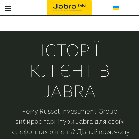
Офіс
Реєстрація продукту
Гарнітури для контакт-центрів
Контакти
ІСТОРІЇ
Спікерфони
Партнери
КЛІЄНТІВ
Bluetooth
JABRA
Підтримка
Чому Russel Investment Group
вибирає гарнітури Jabra для своїх
телефонних рішень? Дізнайтеся, чому