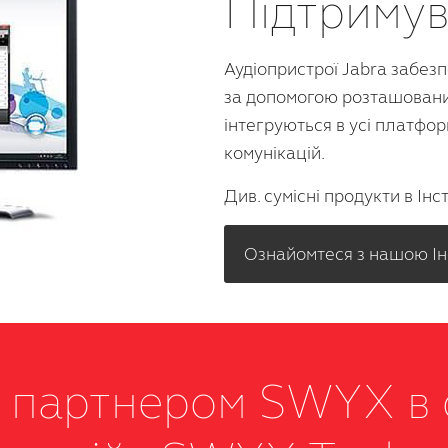
Підтримув
Аудіопристрої Jabra забез
за допомогою розташованих
інтегруються в усі платфор
комунікацій.
Див. сумісні продукти в Інс
Ознайомтеся з нашою Інс
 партнером SWYX в 