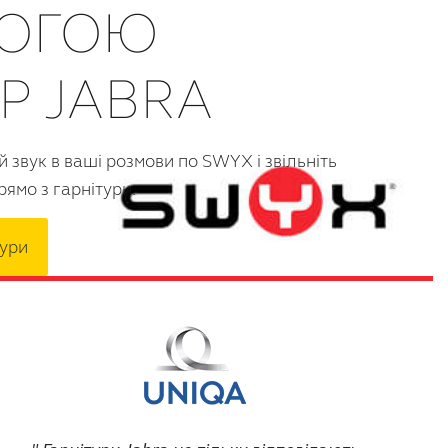
ОГОЮ
Р JABRA
 звук в ваші розмови по SWYX і звільніть
ямо з гарнітури.
тури