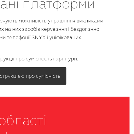
ані платформи
печують можливість управління викликами
 на них засобів керування і бездоганно
ми телефонії SNYX і уніфікованих
трукції про сумісность гарнітури.
трукцією про сумісність
області