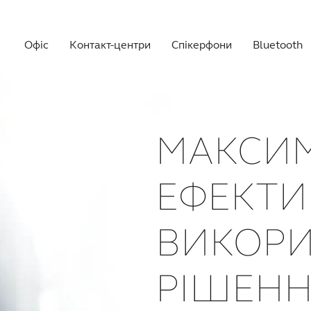
Офіс
Контакт-центри
Спікерфони
Bluetooth
МАКСИ
ЕФЕКТ
ВИКОРИ
РІШЕНН