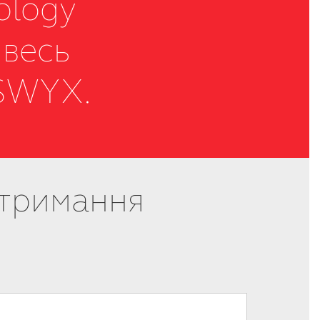
ology
 весь
 SWYX.
отримання