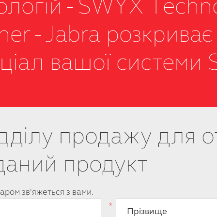
ологій - SWYX Techn
ner - Jabra розкриває
ціал вашої системи
відділу продажу для 
 даний продукт
аром зв'яжеться з вами.