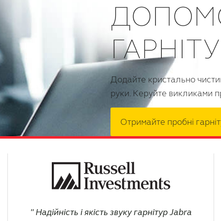
ДОПОМ
ГАРНІТУ
Додайте кристально чистий
руки. Керуйте викликами пр
Отримайте пробні гарні
Надійність і якість звуку гарнітур Jabra