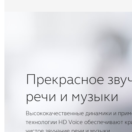
Прекрасное зву
речи и музыки
Высококачественные динамики и при
технологии HD Voice обеспечивают кр
чистое звучание речи и музыки