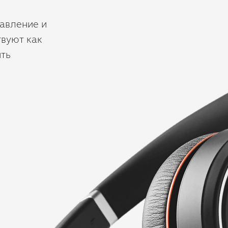
авление и
твуют как
ить