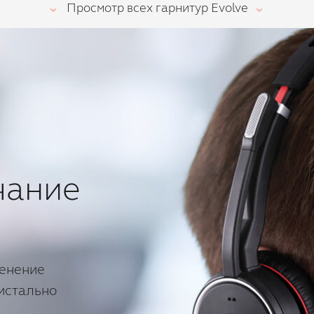
Просмотр всех гарнитур Evolve
чание
менение
истально