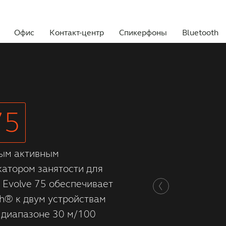
Офис
Контакт-центр
Спикерфоны
Bluetooth
Бесплатное пробно
75
ным активным
атором занятости для
 Evolve 75 обеспечивает
h® к двум устройствам
 диапазоне 30 м/100